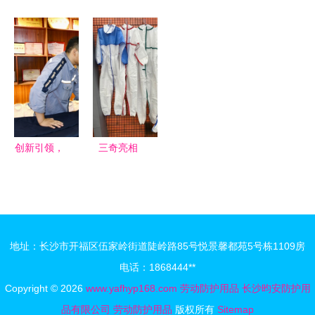
接设备制造
线 现场劳
劳动防护用
人劳动防护
有限公司劳
动防护用品
品厂 为劳
用品，筑牢
动防护用品
的规范使用
动者筑起坚
职业安全防
——专业防
与科学管理
实的安全防
线
护手套产品
线
全览
创新引领，
三奇亮相
智造未来
100 plus 中
中国长城铝
国劳动保护
业长铝工服
用品交易博
智能化生产
览会，引领
地址：长沙市开福区伍家岭街道陡岭路85号悦景馨都苑5号栋1109房
线与劳模工
劳动防护用
电话：1868444**
作室双喜临
品新趋势
Copyright © 2026
www.yafhyp168.com
劳动防护用品
长沙昀安防护用
门
品有限公司
劳动防护用品
版权所有
Sitemap