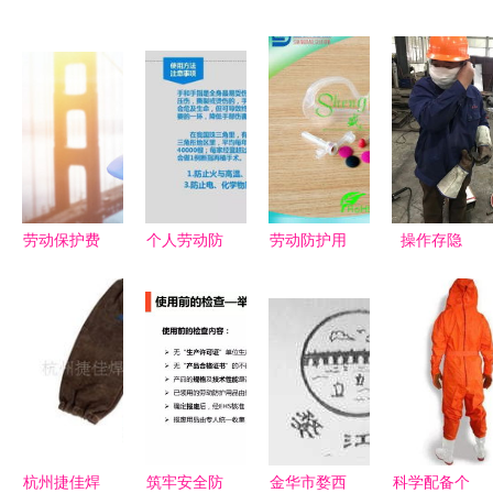
劳动保护费
个人劳动防
劳动防护用
操作存隐
与职工薪酬
护用品使用
品 守护劳
患，防护形
解析劳动防
培训
动者健康
同虚设——
护用品的财
的“隐形铠
如皋某企业
务归属
甲”
劳动安全防
护现状调查
杭州捷佳焊
筑牢安全防
金华市婺西
科学配备个