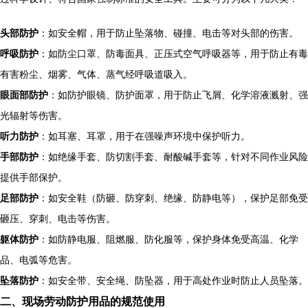
头部防护
：如安全帽，用于防止坠落物、碰撞、电击等对头部的伤害。
呼吸防护
：如防尘口罩、防毒面具、正压式空气呼吸器等，用于防止有毒
有害粉尘、烟雾、气体、蒸气经呼吸道吸入。
眼面部防护
：如防护眼镜、防护面罩，用于防止飞屑、化学溶液溅射、强
光辐射等伤害。
听力防护
：如耳塞、耳罩，用于在强噪声环境中保护听力。
手部防护
：如绝缘手套、防切割手套、耐酸碱手套等，针对不同作业风险
提供手部保护。
足部防护
：如安全鞋（防砸、防穿刺、绝缘、防静电等），保护足部免受
砸压、穿刺、电击等伤害。
躯体防护
：如防静电服、阻燃服、防化服等，保护身体免受高温、化学
品、电弧等危害。
坠落防护
：如安全带、安全绳、防坠器，用于高处作业时防止人员坠落。
二、现场劳动防护用品的规范使用