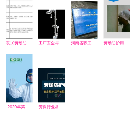
指南 保障
南
套你知道多
用培训指南
安全生产的
少？
**\n\n**第一
关键一步
章 概述
**\n1.1
PPE定义与
表16劳动防
工厂安全与
河南省职工
劳动防护用
重要性\n-
护检查表
环保 从急
劳动防护用
品使用与佩
定义 PPE
使用指南与
救箱到劳动
品发放标准
戴标准指南
指用于保护
免费文档下
防护的全覆
解析
劳动者免受
载
盖指南
工作场所危
害的个人装
备，如安全
2020年第
劳保行业常
帽、护目
100届中国
用手部防护
镜、手套
劳保展 向
用品全解析
等。\n- 重